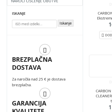
NAROČI ČIŠČENJE OBUTVE
0
CARBON
o
ISKANJE
o
Ekstremn
5
Iskanje
1
DOD
BREZPLAČNA
DOSTAVA
Za naročila nad 25 € je dostava
brezplačna.
0
CARBON 
o
o
CLEANER –
5
GARANCIJA
1
KVALITETE