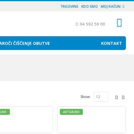
TRGOVINE
KDO SMO
MOJ RAČUN
04 592 59 00
AROČI ČIŠČENJE OBUTVE
KONTAKT
Show:
ALNO
AKTUALNO