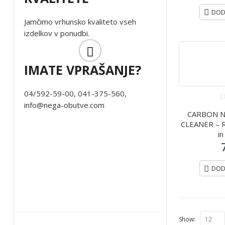
DOD
Jamčimo vrhunsko kvaliteto vseh
izdelkov v ponudbi.
IMATE VPRAŠANJE?
04/592-59-00, 041-375-560,
info@nega-obutve.com
0
CARBON N
o
o
CLEANER – R
5
i
DOD
Show: