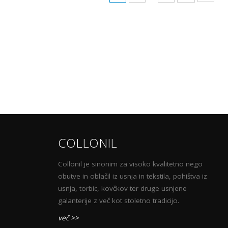
COLLONIL
Collonil je sinonim za visoko kvalitetno nego
obutve in oblačil iz usnja in tekstila, pohištva iz
usnja, torbic, kovčkov ter druge usnjene
galanterije z več kot stoletno tradicijo.
več >>