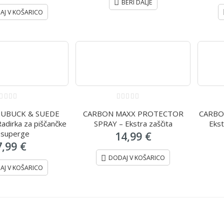
BERI DALJE
AJ V KOŠARICO
0
UBUCK & SUEDE
CARBON MAXX PROTECTOR
CARBO
ut
out
f
of
adirka za piščančke
SPRAY – Ekstra zaščita
Ekst
5
n superge
14,99
€
7,99
€
DODAJ V KOŠARICO
AJ V KOŠARICO