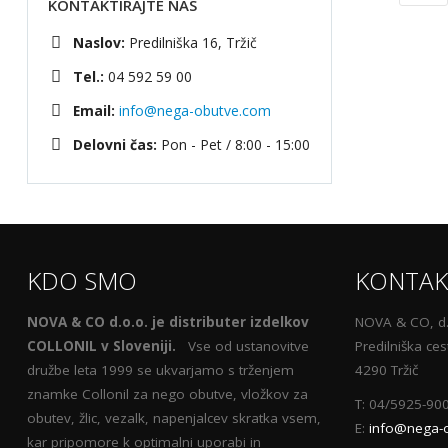
KONTAKTIRAJTE NAS
Naslov:
Predilniška 16, Tržič
Tel.:
04 592 59 00
Email:
info@nega-obutve.com
Delovni čas:
Pon - Pet / 8:00 - 15:00
KDO SMO
KONTAK
NOVA & CO d.o.o. je distributer izdelkov
NOVA & CO, d.
COLLONIL v Sloveniji.
Vse od ustanovitve
Predilniška ces
družbe leta 1999 se ukvarjamo s trženjem
4290 Tržič
znamke Collonil za nego obutve, vložkov za
T: 04/5925-90
obutev, žlic, vezalk, napenjalcev skratka vsem,
E:
info@nega-
kar pripomore k optimalni uporabi in