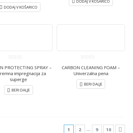
DODAJ V KOŠARICO
DODAJ V KOŠARICO
0
0
N PROTECTING SPRAY –
CARBON CLEANING FOAM –
out
out
of
of
remna impregnacija za
Univerzalna pena
5
5
superge
BERI DALJE
BERI DALJE
…
1
2
9
10