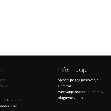
T
Informacije
o.o.
Splošni pogoji poslovanja
ta 16
Dostava
Varovanje osebnih podatkov
Blagovne znamke
0, 041-375-560
obutve.com