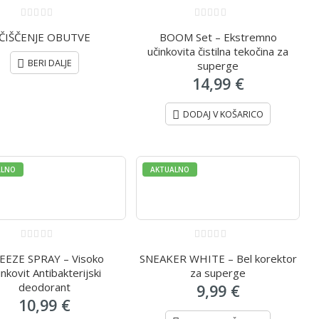
0
0
ČIŠČENJE OBUTVE
BOOM Set – Ekstremno
out
out
of
of
učinkovita čistilna tekočina za
5
5
BERI DALJE
superge
14,99
€
DODAJ V KOŠARICO
ALNO
AKTUALNO
0
0
EEZE SPRAY – Visoko
SNEAKER WHITE – Bel korektor
out
out
of
of
inkovit Antibakterijski
za superge
5
5
deodorant
9,99
€
10,99
€