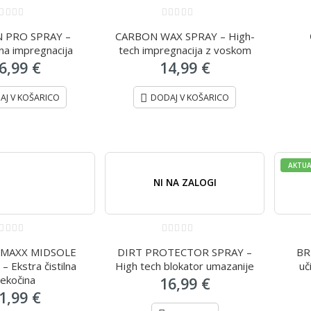
0
 PRO SPRAY –
CARBON WAX SPRAY – High-
ut
out
f
of
a impregnacija
tech impregnacija z voskom
5
6,99
€
14,99
€
AJ V KOŠARICO
DODAJ V KOŠARICO
AKTU
NI NA ZALOGI
0
MAXX MIDSOLE
DIRT PROTECTOR SPRAY –
BR
ut
out
f
of
 Ekstra čistilna
High tech blokator umazanije
uč
5
tekočina
16,99
€
1,99
€