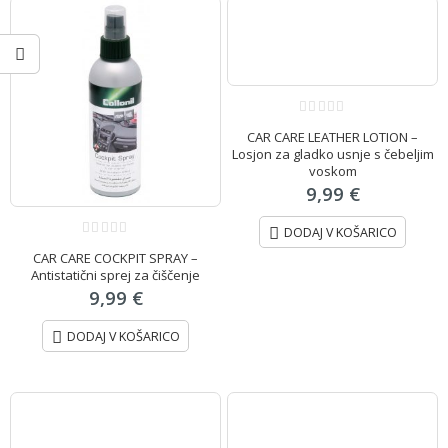
0
CAR CARE LEATHER LOTION –
out
of
Losjon za gladko usnje s čebeljim
5
voskom
9,99
€
DODAJ V KOŠARICO
0
CAR CARE COCKPIT SPRAY –
out
of
Antistatični sprej za čiščenje
5
9,99
€
DODAJ V KOŠARICO