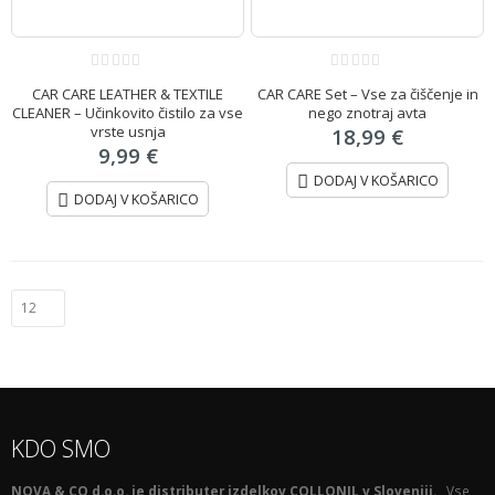
0
0
CAR CARE LEATHER & TEXTILE
CAR CARE Set – Vse za čiščenje in
out
out
of
of
CLEANER – Učinkovito čistilo za vse
nego znotraj avta
5
5
vrste usnja
18,99
€
9,99
€
DODAJ V KOŠARICO
DODAJ V KOŠARICO
KDO SMO
NOVA & CO d.o.o. je distributer izdelkov COLLONIL v Sloveniji.
Vse