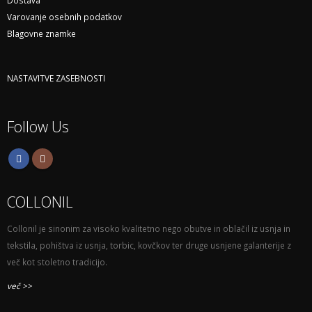
Varovanje osebnih podatkov
Blagovne znamke
NASTAVITVE ZASEBNOSTI
Follow Us
COLLONIL
Collonil je sinonim za visoko kvalitetno nego obutve in oblačil iz usnja in
tekstila, pohištva iz usnja, torbic, kovčkov ter druge usnjene galanterije z
več kot stoletno tradicijo.
več >>