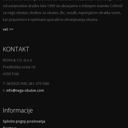
od ustanovitve družbe leta 1999 se ukvarjamo s trženjem znamke Collonil
za nego obutve, vložkov za obutev, žlic, vezalk, napenjalcev skratka vsem,
kar pripomore k optimalni uporabi in shranjevanju obutve.
več >>
KONTAKT
NOVA & CO, d.o.o.
Predilniška cesta 16
4290 Tržič
T: 04/5925-900, 041-375-560
E:
info@nega-obutve.com
Informacije
Splošni pogoji poslovanja
Dostava